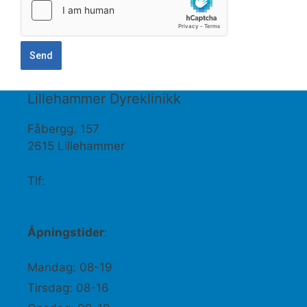
Send
Lillehammer Dyreklinikk
Fåbergg. 157
2615 Lillehammer
Tlf:
61 26 67 50
post@lillehammerdyreklinikk.no
Åpningstider
:
Mandag: 08-19
Tirsdag: 08-16