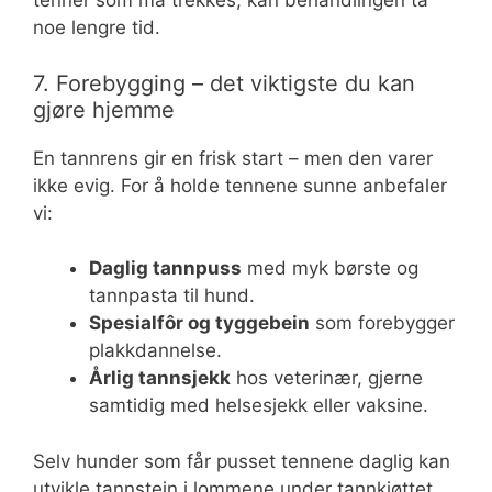
tenner som må trekkes, kan behandlingen ta
noe lengre tid.
7. Forebygging – det viktigste du kan
gjøre hjemme
En tannrens gir en frisk start – men den varer
ikke evig. For å holde tennene sunne anbefaler
vi:
Daglig tannpuss
med myk børste og
tannpasta til hund.
Spesialfôr og tyggebein
som forebygger
plakkdannelse.
Årlig tannsjekk
hos veterinær, gjerne
samtidig med helsesjekk eller vaksine.
Selv hunder som får pusset tennene daglig kan
utvikle tannstein i lommene under tannkjøttet,