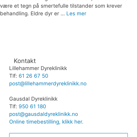
være et tegn på smertefulle tilstander som krever
behandling. Eldre dyr er …
Les mer
Kontakt
Lillehammer Dyreklinikk
Tlf:
61 26 67 50
post@lillehammerdyreklinikk.no
Gausdal Dyreklinikk
Tlf:
950 61 180
post@gausdaldyreklinikk.no
Online timebestilling, klikk her.
N